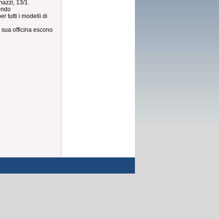
azzi, 13/1.
mondo
r tutti i modelli di
sua officina escono