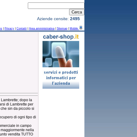
Aziende censite:
2495
ws
|
Privacy
|
Contatti
|
Area amministrativa
|
Sitemap
|
Mobile
e Lambrette; dopo la
rsi di Lambrette per
che sin da piccolo si
ecupero di ogni tipo di
mmerciale in campo
ire maggiormente nella
 punto vendita TUTTO