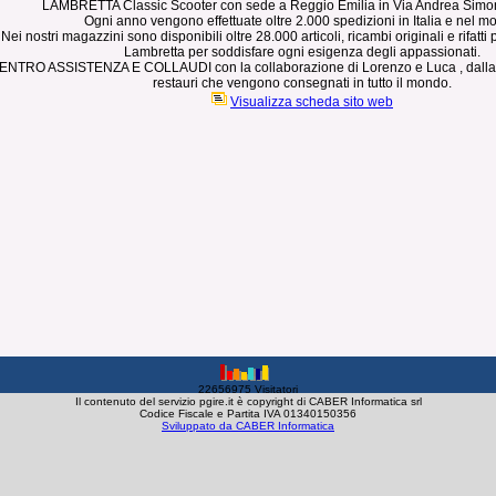
LAMBRETTA Classic Scooter con sede a Reggio Emilia in Via Andrea Simon
Ogni anno vengono effettuate oltre 2.000 spedizioni in Italia e nel 
Nei nostri magazzini sono disponibili oltre 28.000 articoli, ricambi originali e rifatti pe
Lambretta per soddisfare ogni esigenza degli appassionati.
ENTRO ASSISTENZA E COLLAUDI con la collaborazione di Lorenzo e Luca , dalla 
restauri che vengono consegnati in tutto il mondo.
Visualizza scheda sito web
22656975 Visitatori
Il contenuto del servizio pgire.it è copyright di CABER Informatica srl
Codice Fiscale e Partita IVA 01340150356
Sviluppato da CABER Informatica