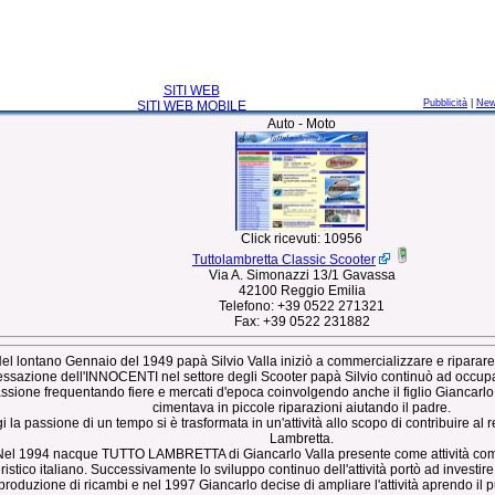
SITI WEB
Pubblicità
|
Ne
SITI WEB MOBILE
Auto - Moto
Click ricevuti:
10956
Tuttolambretta Classic Scooter
Via A. Simonazzi 13/1 Gavassa
42100 Reggio Emilia
Telefono:
+39 0522 271321
Fax:
+39 0522 231882
el lontano Gennaio del 1949 papà Silvio Valla iniziò a commercializzare e riparar
essazione dell'INNOCENTI nel settore degli Scooter papà Silvio continuò ad occupa
ssione frequentando fiere e mercati d'epoca coinvolgendo anche il figlio Giancarlo 
cimentava in piccole riparazioni aiutando il padre.
i la passione di un tempo si è trasformata in un'attività allo scopo di contribuire al r
Lambretta.
Nel 1994 nacque TUTTO LAMBRETTA di Giancarlo Valla presente come attività co
eristico italiano. Successivamente lo sviluppo continuo dell'attività portò ad invest
iproduzione di ricambi e nel 1997 Giancarlo decise di ampliare l'attività aprendo il