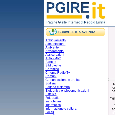
ISCRIVI LA TUA AZIENDA
Abbigliamento
Alimentazione
Ambiente
Arredamento
Assicurazioni
Auto - Moto
Banche
Biblioteche
Ceramica
Cinema Radio Tv
Comuni
Comunicazione e grafica
Edilizia
N
Editoria e stampa
c
Elettronica e telecomunicazioni
pa
Estetica
Fotografia
Ogg
Immobiliari
Informatica
Informazione e cultura
fi
Locali
r