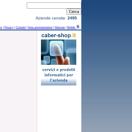
Aziende censite:
2495
ws
|
Privacy
|
Contatti
|
Area amministrativa
|
Sitemap
|
Mobile