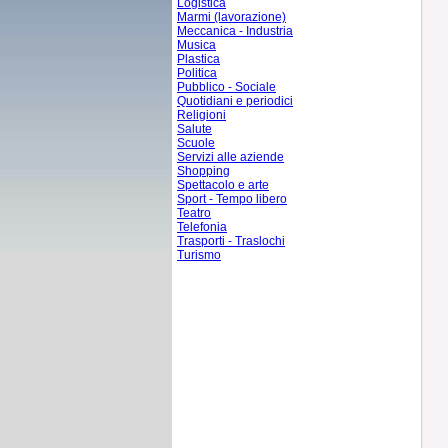
Logistica
Marmi (lavorazione)
Meccanica - Industria
Musica
Plastica
Politica
Pubblico - Sociale
Quotidiani e periodici
Religioni
Salute
Scuole
Servizi alle aziende
Shopping
Spettacolo e arte
Sport - Tempo libero
Teatro
Telefonia
Trasporti - Traslochi
Turismo