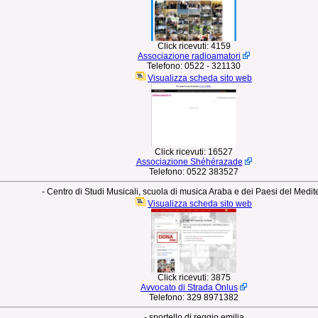
Click ricevuti:
4159
Associazione radioamatori
Telefono:
0522 - 321130
Visualizza scheda sito web
Click ricevuti:
16527
Associazione Shéhérazade
Telefono:
0522 383527
- Centro di Studi Musicali, scuola di musica Araba e dei Paesi del Medi
Visualizza scheda sito web
Click ricevuti:
3875
Avvocato di Strada Onlus
Telefono:
329 8971382
- sportello di reggio emilia