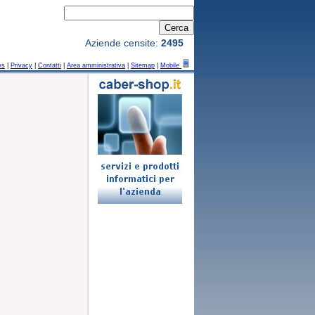
Aziende censite:
2495
ws
|
Privacy
|
Contatti
|
Area amministrativa
|
Sitemap
|
Mobile