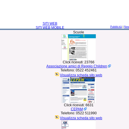
SITI WEB
Pubblicità
|
Ne
SITI WEB MOBILE
Scuole
Click ricevuti:
23766
Associazione amici di Reggio Children
Telefono:
0522 452461
Visualizza scheda sito web
Click ricevuti:
6631
CEPAM
Telefono:
0522 511990
Visualizza scheda sito web