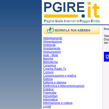
Inv
ISCRIVI LA TUA AZIENDA
Stai
Abbigliamento
Dopo
Alimentazione
del 
Ambiente
Arredamento
Assicurazioni
Auto - Moto
Banche
Biblioteche
Ceramica
Cinema Radio Tv
Comuni
Comunicazione e grafica
Edilizia
Editoria e stampa
Elettronica e telecomunicazioni
Estetica
Fotografia
Immobiliari
Informatica
Informazione e cultura
Locali