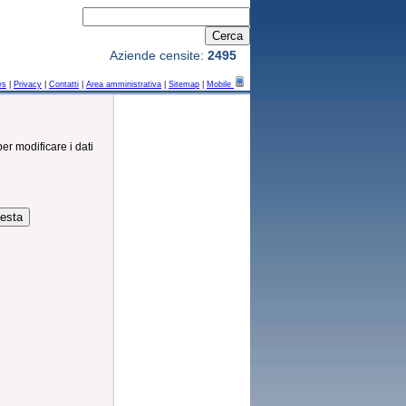
Aziende censite:
2495
ws
|
Privacy
|
Contatti
|
Area amministrativa
|
Sitemap
|
Mobile
per modificare i dati