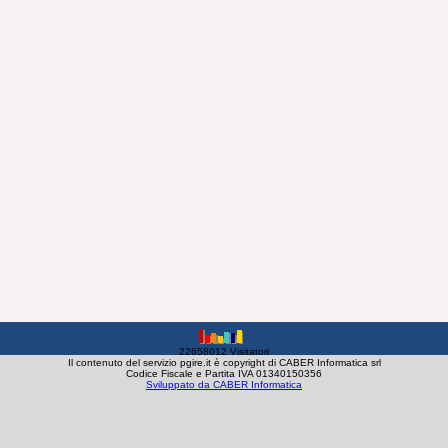
22658012 Visitatori
Il contenuto del servizio pgire.it è copyright di CABER Informatica srl
Codice Fiscale e Partita IVA 01340150356
Sviluppato da CABER Informatica