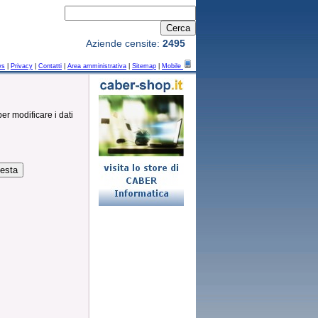
Aziende censite:
2495
ws
|
Privacy
|
Contatti
|
Area amministrativa
|
Sitemap
|
Mobile
per modificare i dati