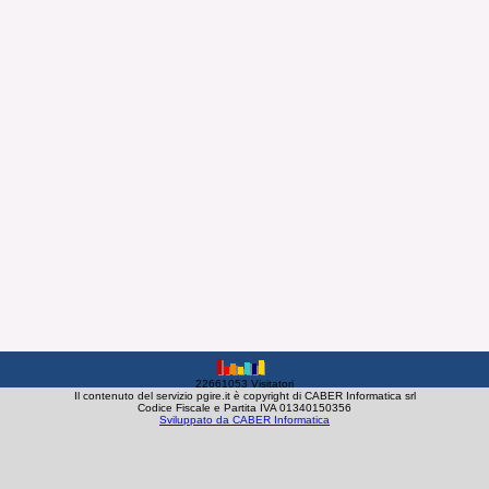
22661053 Visitatori
Il contenuto del servizio pgire.it è copyright di CABER Informatica srl
Codice Fiscale e Partita IVA 01340150356
Sviluppato da CABER Informatica