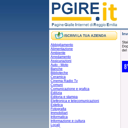
Inv
ISCRIVI LA TUA AZIENDA
Stai
Abbigliamento
Dopo
Alimentazione
del 
Ambiente
Arredamento
Assicurazioni
Auto - Moto
Banche
Biblioteche
Ceramica
Cinema Radio Tv
Comuni
Comunicazione e grafica
Edilizia
Editoria e stampa
Elettronica e telecomunicazioni
Estetica
Fotografia
Immobiliari
Informatica
Informazione e cultura
Locali