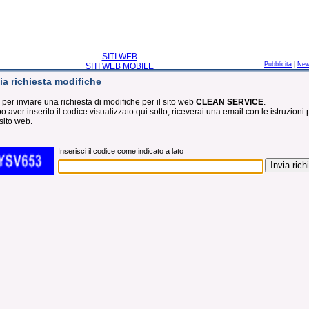
SITI WEB
Pubblicità
|
Ne
SITI WEB MOBILE
ia richiesta modifiche
 per inviare una richiesta di modifiche per il sito web
CLEAN SERVICE
.
 aver inserito il codice visualizzato qui sotto, riceverai una email con le istruzioni 
sito web.
Inserisci il codice come indicato a lato