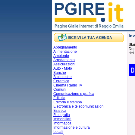
Inv
ISCRIVI LA TUA AZIENDA
Stai
Abbigliamento
Dopo
Alimentazione
del 
Ambiente
Arredamento
Assicurazioni
Auto - Moto
Banche
Biblioteche
Ceramica
Cinema Radio Tv
Comuni
Comunicazione e grafica
Edilizia
Editoria e stampa
Elettronica e telecomunicazioni
Estetica
Fotografia
Immobiliari
Informatica
Informazione e cultura
Locali