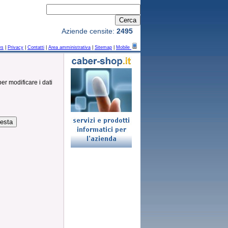
Aziende censite:
2495
ws
|
Privacy
|
Contatti
|
Area amministrativa
|
Sitemap
|
Mobile
per modificare i dati