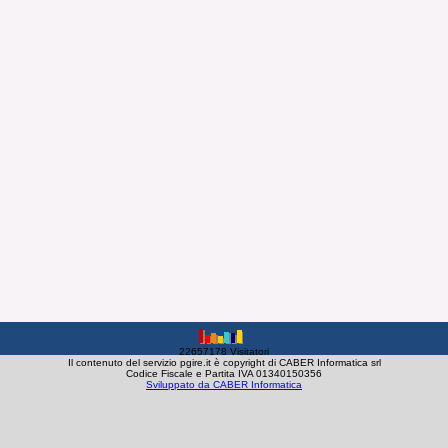
22657178 Visitatori
Il contenuto del servizio pgire.it è copyright di CABER Informatica srl
Codice Fiscale e Partita IVA 01340150356
Sviluppato da CABER Informatica