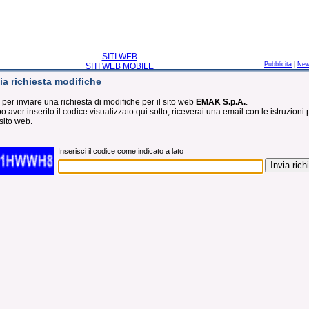
SITI WEB
Pubblicità
|
Ne
SITI WEB MOBILE
ia richiesta modifiche
 per inviare una richiesta di modifiche per il sito web
EMAK S.p.A.
.
 aver inserito il codice visualizzato qui sotto, riceverai una email con le istruzioni 
sito web.
Inserisci il codice come indicato a lato