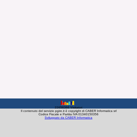
22656366 Visitatori
Il contenuto del servizio pgire.it è copyright di CABER Informatica srl
Codice Fiscale e Partita IVA 01340150356
Sviluppato da CABER Informatica