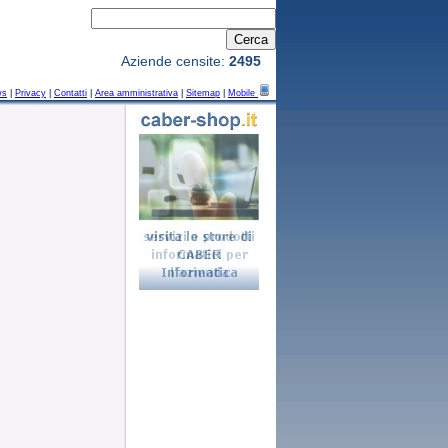
Aziende censite:
2495
ws
|
Privacy
|
Contatti
|
Area amministrativa
|
Sitemap
|
Mobile