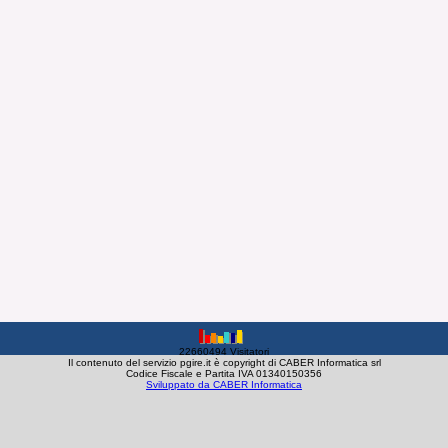
22660494 Visitatori
Il contenuto del servizio pgire.it è copyright di CABER Informatica srl
Codice Fiscale e Partita IVA 01340150356
Sviluppato da CABER Informatica