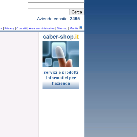
Aziende censite:
2495
ws
|
Privacy
|
Contatti
|
Area amministrativa
|
Sitemap
|
Mobile