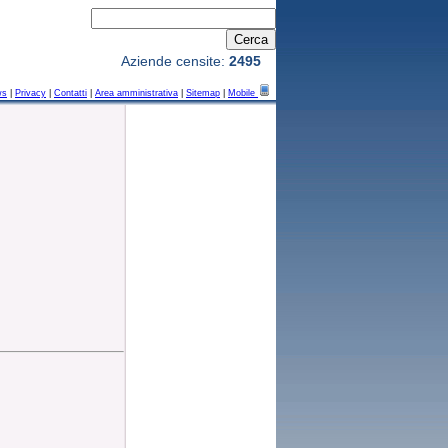
Aziende censite:
2495
ws
|
Privacy
|
Contatti
|
Area amministrativa
|
Sitemap
|
Mobile