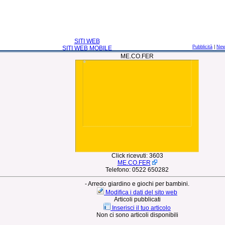
SITI WEB
Pubblicità
|
Ne
SITI WEB MOBILE
ME.CO.FER
Click ricevuti:
3603
ME.CO.FER
Telefono:
0522 650282
- Arredo giardino e giochi per bambini.
Modifica i dati del sito web
Articoli pubblicati
Inserisci il tuo articolo
Non ci sono articoli disponibili