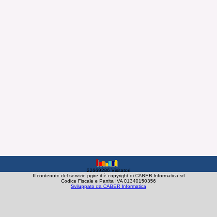
22669286 Visitatori
Il contenuto del servizio pgire.it è copyright di CABER Informatica srl
Codice Fiscale e Partita IVA 01340150356
Sviluppato da CABER Informatica