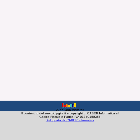
22662466 Visitatori
Il contenuto del servizio pgire.it è copyright di CABER Informatica srl
Codice Fiscale e Partita IVA 01340150356
Sviluppato da CABER Informatica