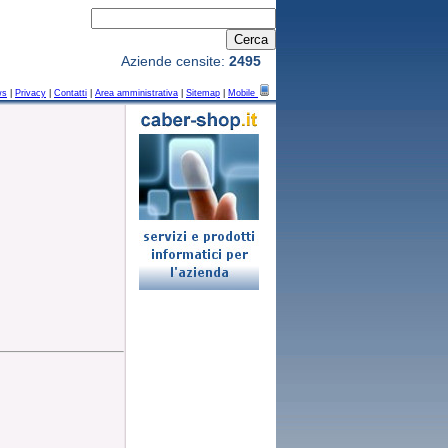
Aziende censite:
2495
ws
|
Privacy
|
Contatti
|
Area amministrativa
|
Sitemap
|
Mobile