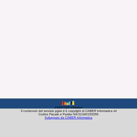
22657599 Visitatori
Il contenuto del servizio pgire.it è copyright di CABER Informatica srl
Codice Fiscale e Partita IVA 01340150356
Sviluppato da CABER Informatica