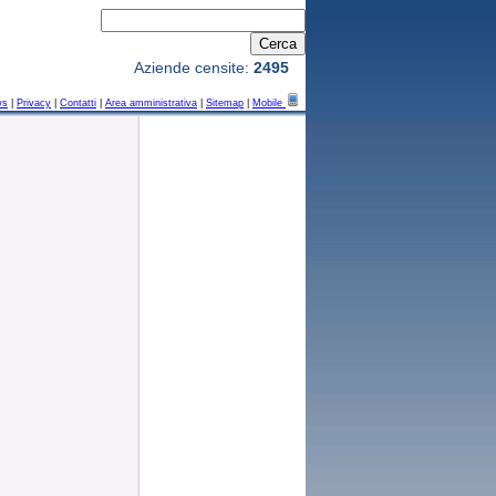
Aziende censite:
2495
ws
|
Privacy
|
Contatti
|
Area amministrativa
|
Sitemap
|
Mobile