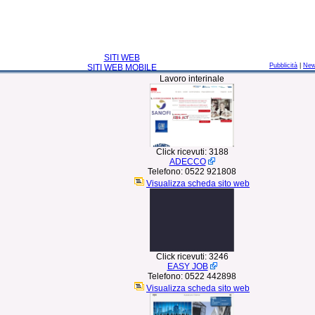
SITI WEB
Pubblicità
|
Ne
SITI WEB MOBILE
Lavoro interinale
Click ricevuti:
3188
ADECCO
Telefono:
0522 921808
Visualizza scheda sito web
Click ricevuti:
3246
EASY JOB
Telefono:
0522 442898
Visualizza scheda sito web