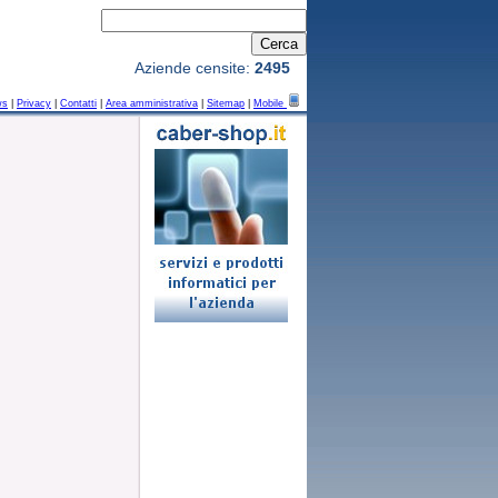
Aziende censite:
2495
ws
|
Privacy
|
Contatti
|
Area amministrativa
|
Sitemap
|
Mobile