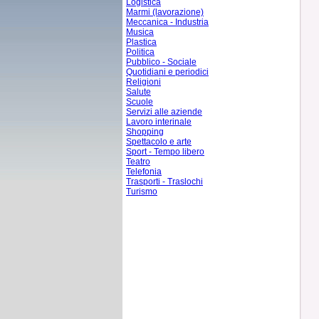
Logistica
Marmi (lavorazione)
Meccanica - Industria
Musica
Plastica
Politica
Pubblico - Sociale
Quotidiani e periodici
Religioni
Salute
Scuole
Servizi alle aziende
Lavoro interinale
Shopping
Spettacolo e arte
Sport - Tempo libero
Teatro
Telefonia
Trasporti - Traslochi
Turismo